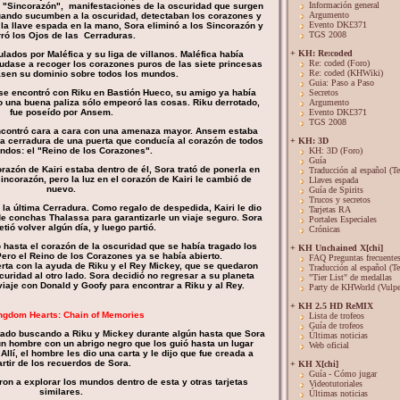
Información general
s "Sincorazón", manifestaciones de la oscuridad que surgen
Argumento
uando sucumben a la oscuridad, detectaban los corazones y
Evento DK£371
 la llave espada en la mano, Sora eliminó a los Sincorazón y
TGS 2008
rró los Ojos de las Cerraduras.
+ KH: Re:coded
ados por Maléfica y su liga de villanos. Maléfica había
Re: coded (Foro)
udase a recoger los corazones puros de las siete princesas
Re: coded (KHWiki)
asen su dominio sobre todos los mundos.
Guia: Paso a Paso
se encontró con Riku en Bastión Hueco, su amigo ya había
Secretos
 una buena paliza sólo empeoró las cosas. Riku derrotado,
Argumento
fue poseído por Ansem.
Evento DK£371
TGS 2008
encontró cara a cara con una amenaza mayor. Ansem estaba
 la cerradura de una puerta que conducía al corazón de todos
+ KH: 3D
ndos: el "Reino de los Corazones".
KH: 3D (Foro)
Guía
azón de Kairi estaba dentro de él, Sora trató de ponerla en
Traducción al español (Te
sincorazón, pero la luz en el corazón de Kairi le cambió de
Llaves espada
nuevo.
Guía de Spirits
Trucos y secretos
 la última Cerradura. Como regalo de despedida, Kairi le dio
Tarjetas RA
de conchas Thalassa para garantizarle un viaje seguro. Sora
Portales Especiales
tió volver algún día, y luego partió.
Crónicas
 hasta el corazón de la oscuridad que se había tragado los
+ KH Unchained X[chi]
Pero el Reino de los Corazones ya se había abierto.
FAQ Preguntas frecuente
erta con la ayuda de Riku y el Rey Mickey, que se quedaron
Traducción al español (Te
curidad al otro lado. Sora decidió no regresar a su planeta
"Tier List" de medallas
iaje con Donald y Goofy para encontrar a Riku y al Rey.
Party de KHWorld (Vulpe
+ KH 2.5 HD ReMIX
ingdom Hearts: Chain of Memories
Lista de trofeos
Guía de trofeos
tado buscando a Riku y Mickey durante algún hasta que Sora
Últimas noticias
un hombre con un abrigo negro que los guió hasta un lugar
Web oficial
Allí, el hombre les dio una carta y le dijo que fue creada a
artir de los recuerdos de Sora.
+ KH X[chi]
Guía - Cómo jugar
n a explorar los mundos dentro de esta y otras tarjetas
Videotutoriales
similares.
Últimas noticias