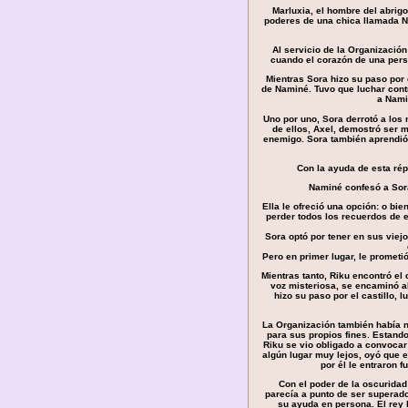
Marluxia, el hombre del abrig
poderes de una chica llamada N
Al servicio de la Organización
cuando el corazón de una pers
Mientras Sora hizo su paso por e
de Naminé. Tuvo que luchar cont
a Nami
Uno por uno, Sora derrotó a los
de ellos, Axel, demostró ser 
enemigo. Sora también aprendió 
Con la ayuda de esta rép
Naminé confesó a Sora
Ella le ofreció una opción: o b
perder todos los recuerdos de 
Sora optó por tener en sus viej
Pero en primer lugar, le prometi
Mientras tanto, Riku encontró el 
voz misteriosa, se encaminó al
hizo su paso por el castillo, 
La Organización también había no
para sus propios fines. Estand
Riku se vio obligado a convocar
algún lugar muy lejos, oyó que 
por él le entraron f
Con el poder de la oscurida
parecía a punto de ser superad
su ayuda en persona. El rey l