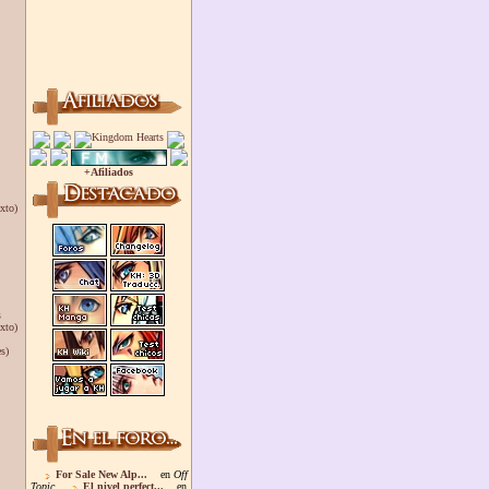
+Afiliados
xto)
s
xto)
s)
For Sale New Alp...
en
Off
Topic
El nivel perfect...
en