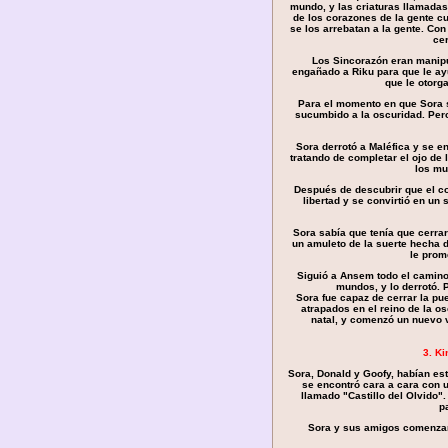
mundo, y las criaturas llamada
de los corazones de la gente c
se los arrebatan a la gente. Con
ce
Los Sincorazón eran manipul
engañado a Riku para que le ay
que le otorg
Para el momento en que Sora 
sucumbido a la oscuridad. Pero
Sora derrotó a Maléfica y se 
tratando de completar el ojo de
los mu
Después de descubrir que el cor
libertad y se convirtió en un 
Sora sabía que tenía que cerrar
un amuleto de la suerte hecha 
le prome
Siguió a Ansem todo el camino
mundos, y lo derrotó. 
Sora fue capaz de cerrar la pu
atrapados en el reino de la os
natal, y comenzó un nuevo v
3. K
Sora, Donald y Goofy, habían es
se encontró cara a cara con 
llamado "Castillo del Olvido". 
p
Sora y sus amigos comenzaro