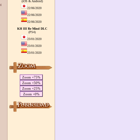
(iOS & Android)
el
22/06/2020
22/06/2020
22/06/2020
KH III Re Mind DLC
(PS4)
23/01/2020
23/01/2020
23/01/2020
Zoom +75%
Zoom +50%
Zoom +25%
Zoom +0%