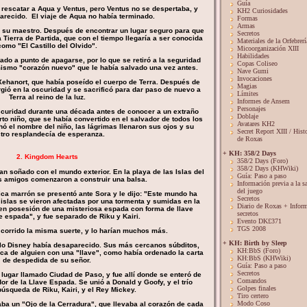
Guía
 rescatar a Aqua y Ventus, pero Ventus no se despertaba, y
KH2 Curiosidades
arecido. El viaje de Aqua no había terminado.
Formas
Armas
 su maestro. Después de encontrar un lugar seguro para que
Secretos
 Tierra de Partida, que con el tiempo llegaría a ser conocida
Materiales de la Orfebrerí
como "El Castillo del Olvido".
Micoorganización XIII
Habilidades
do a punto de apagarse, por lo que se retiró a la seguridad
Copas Coliseo
mismo "corazón nuevo" que le había salvado una vez antes.
Nave Gumi
Invocaciones
Xehanort, que había poseído el cuerpo de Terra. Después de
Magias
gió en la oscuridad y se sacrificó para dar paso de nuevo a
Límites
Terra al reino de la luz.
Informes de Ansem
Personajes
scuridad durante una década antes de conocer a un extraño
Doblaje
erto niño, que se había convertido en el salvador de todos los
Avatares KH2
el nombre del niño, las lágrimas llenaron sus ojos y su
Secret Report XIII / Hist
tro resplandecía de esperanza.
de Roxas
+ KH: 358/2 Days
2. Kingdom Hearts
358/2 Days (Foro)
358/2 Days (KHWiki)
ían soñado con el mundo exterior. En la playa de las Islas del
Guía: Paso a paso
es amigos comenzaron a construir una balsa.
Información previa a la s
del juego
ica marrón se presentó ante Sora y le dijo: "Este mundo ha
Secretos
 islas se vieron afectadas por una tormenta y sumidas en la
Diario de Roxas + Infor
en posesión de una misteriosa espada con forma de llave
secretos
e espada", y fue separado de Riku y Kairi.
Evento DK£371
TGS 2008
corrido la misma suerte, y lo harían muchos más.
+ KH: Birth by Sleep
tillo Disney había desaparecido. Sus más cercanos súbditos,
KH:BbS (Foro)
sca de alguien con una "llave", como había ordenado la carta
KH:BbS (KHWiki)
de despedida de su señor.
Guía: Paso a paso
Secretos
lugar llamado Ciudad de Paso, y fue allí donde se enteró de
Comandos
or de la Llave Espada. Se unió a Donald y Goofy, y el trío
Golpes finales
búsqueda de Riku, Kairi, y el Rey Mickey.
Tiro certero
Modo Coso
ba un "Ojo de la Cerradura", que llevaba al corazón de cada