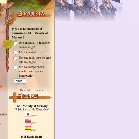
KH Melody of Memory
(PS4, Switch & Xbox One)
metida
2020
2020
a
2020
KH Dark Road