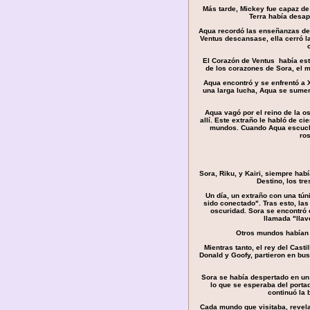
Más tarde, Mickey fue capaz de
Terra había desap
Aqua recordó las enseñanzas de
Ventus descansase, ella cerró la
El Corazón de Ventus había esta
de los corazones de Sora, el 
Aqua encontró y se enfrentó a 
una larga lucha, Aqua se sumer
Aqua vagó por el reino de la o
allí. Este extraño le habló de ci
mundos. Cuando Aqua escuchó 
ros
Sora, Riku, y Kairi, siempre hab
Destino, los tr
Un día, un extraño con una tún
sido conectado". Tras esto, las
oscuridad. Sora se encontró 
llamada "llav
Otros mundos habían 
Mientras tanto, el rey del Cas
Donald y Goofy, partieron en bu
Sora se había despertado en un 
lo que se esperaba del portad
continuó la 
Cada mundo que visitaba, revela