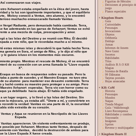
Figuritas de Hércules
Así comenzaron sus viajes.
Decisiones al principio d
juego
aestro Xehanort estaba empeñado en la ética del joven, hasta
Planos especiales
idad y la luz son igualmente importantes, y que el equilibrio
rte, Mickey conoció a Ventus, otro alumno, y lo encontró
+ Kingdom Hearts
terioso muchacho enmascarado llamado Vanitas.
Guía
Curiosidades
en Vergel Radiante, pero demasiado había cambiado. Terra,
Personajes
se fue adentrando en las garras de Xehanort; Ventus se echó
Invocaciones
frente a una mezcla de culpa, preocupación y amor.
Objetos
Orfebrería
legó a las Islas del Destino y se reunió con Riku. Él decidió
Doblaje
 Espada a este niño, que le recordaba mucho a sí mismo.
Armas
Informes de Ansem
tó estas mismas islas y descubrió lo que había hecho Terra.
Nave Gumi
lma gemela en Sora, el amigo de Riku, y le dijo al niño que
Secretos
 y le guiara icluso en los momentos más oscuros.
Habilidades
iento propio. Mientras el rescate de Mickey, él se encontró
Tríos
enteró de su conexión con un arma llamada la "Llave espada
Análisis B.S.O KH
Χ".
Magias
Sistema de Batalla
 Eraqus en busca de respuestas sobre su pasado. Pero la
99 Dálmatas
taba a punto de suceder, y el Maestro Eraqus no tuvo otra
Tarjetas postales
 de su alumno para mantener ese desastre contenido. Terra
Hojas arrancadas
to y luchó contra su maestro para proteger a su amigo. Pero
l Maestro Xehanort esperaba; Terra vio con horror como su
+ KH: CoM
qus ya debilitado hacia abajo. Él había sido engañado.
Historia
Personajes
 a un lugar seguro, y lo llevó a las Islas del Destino. Sin
Mundos
on la máscara, ya estaba allí. "Únete a mí, y conviértete en
Naipes
s recordó la verdad: Vanitas es una parte de él, la oscuridad
Tienda Moguri
abía sido extraída de su corazón.
Guía / Walkthrough
Llave Recompensa
, Ventus y Aqua se reunieron en la Necrópolis de las Llaves
Habilidades y combos
Espada.
Sincorazón
Imágenes
y Vanitas aparecieron. Un violento enfrentamiento se produjo,
Sprites
 fue poseído por Xehanort. Mientras tanto Ventus, después de
Reverse y multijugador
tamiento con Vanitas, decidió la destrucción de ambos para
que la Llave Espada Χ fuese creada.
+ Kingdom Hearts II