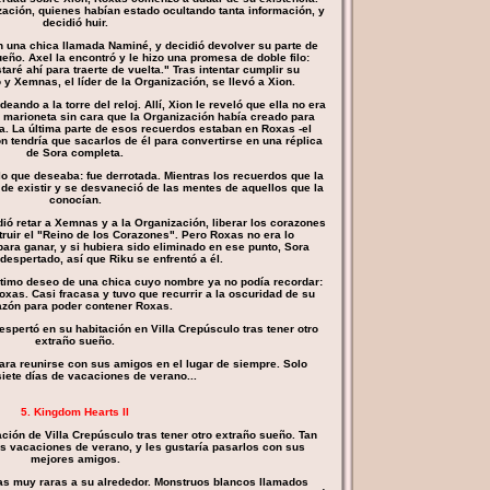
zación, quienes habían estado ocultando tanta información, y
decidió huir.
on una chica llamada Naminé, y decidió devolver su parte de
eño. Axel la encontró y le hizo una promesa de doble filo:
ré ahí para traerte de vuelta." Tras intentar cumplir su
 Xemnas, el líder de la Organización, se llevó a Xion.
eando a la torre del reloj. Allí, Xion le reveló que ella no era
a marioneta sin cara que la Organización había creado para
a. La última parte de esos recuerdos estaban en Roxas -el
n tendría que sacarlos de él para convertirse en una réplica
de Sora completa.
o que deseaba: fue derrotada. Mientras los recuerdos que la
 de existir y se desvaneció de las mentes de aquellos que la
conocían.
ió retar a Xemnas y a la Organización, liberar los corazones
ruir el "Reino de los Corazones". Pero Roxas no era lo
ara ganar, y si hubiera sido eliminado en ese punto, Sora
despertado, así que Riku se enfrentó a él.
ltimo deseo de una chica cuyo nombre ya no podía recordar:
oxas. Casi fracasa y tuvo que recurrir a la oscuridad de su
azón para poder contener Roxas.
spertó en su habitación en Villa Crepúsculo tras tener otro
extraño sueño.
ra reunirse con sus amigos en el lugar de siempre. Solo
iete días de vacaciones de verano...
5. Kingdom Hearts II
ción de Villa Crepúsculo tras tener otro extraño sueño. Tan
us vacaciones de verano, y les gustaría pasarlos con sus
mejores amigos.
s muy raras a su alrededor. Monstruos blancos llamados