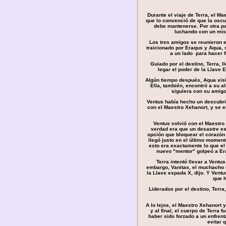
Durante el viaje de Terra, el M
que lo convenció de que la oscur
debe mantenerse. Por otra pa
luchando con un mis
Los tres amigos se reunieron 
traicionado por Eraqus y Aqua, 
a un lado para hacer 
Guiado por el destino, Terra, l
legar el poder de la Llave
Algún tiempo después, Aqua visi
Ella, también, encontró a su a
siguiera con su amigo
Ventus había hecho un descubrim
con el Maestro Xehanort, y se 
Ventus volvió con el Maestro
verdad era que un desastre es
opción que bloquear el corazón
llegó justo en el último momen
esto era exactamente lo que e
nuevo "mentor" golpeó a Era
Terra intentó llevar a Ventus
embargo, Vanitas, el muchacho c
la Llave espada X, dijo. Y Ventu
que h
Liderados por el destino, Terra
A lo lejos, el Maestro Xehanort 
y al final, el cuerpo de Terra
haber sido forzado a un enfren
evitar 