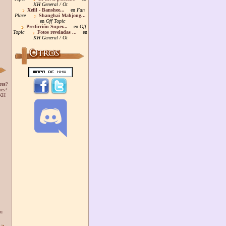
KH General / Ot
Xefil - Banshee...
en
Fan
Place
Shanghai Mahjong...
en
Off Topic
Predicción Super...
en
Off
Topic
Fotos reveladas ...
en
KH General / Ot
res?
res?
 KH
ou