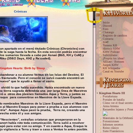
Crónicas
Inicio
Discord
Foro
Chatango
Registro de cambios
Contacta
Staff
Torneos KH
un apartado en el menú titulado Crónicas (Chronicles) con
Historia KHW
de la saga hasta la fecha. En esta sección podrás encontrar
KHW Podcast
 los sumarios llevada a cabo por Asnaé (BbS, KH y CoM) y
Subtitúlame
Riku (358/2 Days, KH2 y Re:coded).
¡Propón tus ideas!
Afíliate / Botones
Juegos KHW
 Kingdom Hearts: Birth by Sleep
KH Wikipedia
Canal en Youtube
abandonar a su alumno Ventus en las Islas del Destino. El
fracturado. Pero el corazón se salvó cuando encontró un
nuevo" que le ayudó a llenar el vacío.
 olvidó lo que había sucedido. Había encontrado un nuevo
una tierra sagrada defendida una por larga línea de Maestros
+ Kingdom Hearts III
ció a otros dos jóvenes llamados Aqua y Terra, y juntos se
Portafortuna
raqus para convertirse en Maestros de la Llave Espada.
Portales de batalla
Cómo ver el final secreto
do nombrados Maestros de la Llave Espada, pero el Maestro
Arma Artema
do al Maestro Eraqus para poner a prueba a sus alumnos con
Recuerdos lejanos y Pro
ría". Aunque Aqua pasó la prueba, Terra no, creando una
brecha entre él y sus amigos.
Materiales de la Orfebrerí
“Nescientes”, extrañas criaturas que prosperaron en la
Fotomisiones
anort había roto toda comunicación. Terra salió a resolver
Informes secretos
apó para estar con su amigo. Y en cuanto a Aqua, Eraqus le
Reino clásico
o vigilancia a Terra y traer a casa a Ventus lo antes posible.
Siete Flantásticos