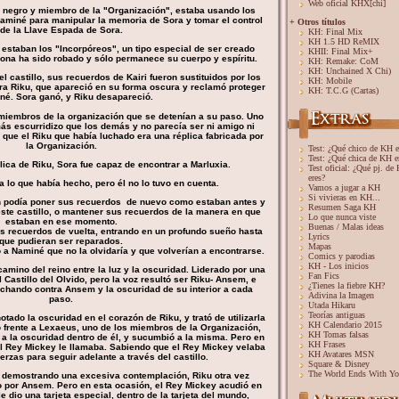
Web oficial KHX[chi]
o negro y miembro de la "Organización", estaba usando los
aminé para manipular la memoria de Sora y tomar el control
+ Otros títulos
de la Llave Espada de Sora.
KH: Final Mix
KH 1.5 HD ReMIX
 estaban los "Incorpóreos", un tipo especial de ser creado
KHII: Final Mix+
ona ha sido robado y sólo permanece su cuerpo y espíritu.
KH: Remake: CoM
KH: Unchained X Chi)
l castillo, sus recuerdos de Kairi fueron sustituidos por los
KH: Mobile
ra Riku, que apareció en su forma oscura y reclamó proteger
KH: T.C.G (Cartas)
né. Sora ganó, y Riku desapareció.
 miembros de la organización que se detenían a su paso. Uno
más escurridizo que los demás y no parecía ser ni amigo ni
que el Riku que había luchado era una réplica fabricada por
la Organización.
Test: ¿Qué chico de KH e
Test: ¿Qué chica de KH e
lica de Riku, Sora fue capaz de encontrar a Marluxia.
Test oficial: ¿Qué pj. de
eres?
 lo que había hecho, pero él no lo tuvo en cuenta.
Vamos a jugar a KH
Si vivieras en KH...
ien podía poner sus recuerdos de nuevo como estaban antes y
Resumen Saga KH
este castillo, o mantener sus recuerdos de la manera en que
Lo que nunca viste
estaban en ese momento.
Buenas / Malas ideas
os recuerdos de vuelta, entrando en un profundo sueño hasta
Lyrics
que pudieran ser reparados.
Mapas
ó a Naminé que no la olvidaría y que volverían a encontrarse.
Comics y parodias
KH - Los inicios
camino del reino entre la luz y la oscuridad. Liderado por una
Fan Fics
 Castillo del Olvido, pero la voz resultó ser Riku- Ansem, e
¿Tienes la fiebre KH?
luchando contra Ansem y la oscuridad de su interior a cada
Adivina la Imagen
paso.
Utada Hikaru
Teorías antiguas
tado la oscuridad en el corazón de Riku, y trató de utilizarla
KH Calendario 2015
o frente a Lexaeus, uno de los miembros de la Organización,
KH Tomas falsas
 a la oscuridad dentro de él, y sucumbió a la misma. Pero en
KH Frases
el Rey Mickey le llamaba. Sabiendo que el Rey Mickey velaba
KH Avatares MSN
uerzas para seguir adelante a través del castillo.
Square & Disney
The World Ends With Y
d demostrando una excesiva contemplación, Riku otra vez
o por Ansem. Pero en esta ocasión, el Rey Mickey acudió en
e dio una tarjeta especial, dentro de la tarjeta del mundo,