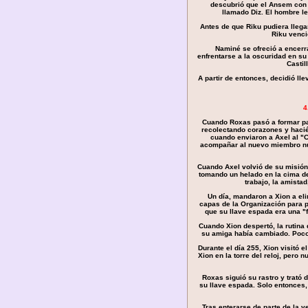
descubrió que el Ansem con 
llamado Diz. El hombre l
Antes de que Riku pudiera llega
Riku venció
Naminé se ofreció a encerr
enfrentarse a la oscuridad en s
Castil
A partir de entonces, decidió ll
4
Cuando Roxas pasó a formar par
recolectando corazones y haci
cuando enviaron a Axel al "
acompañar al nuevo miembro nú
Cuando Axel volvió de su misión,
tomando un helado en la cima de l
trabajo, la amista
Un día, mandaron a Xion a eli
capas de la Organización para p
que su llave espada era una "
Cuando Xion despertó, la rutina 
su amiga había cambiado. Poco 
Durante el día 255, Xion visitó e
Xion en la torre del reloj, pero
Roxas siguió su rastro y trató
su llave espada. Solo entonces,
Tras enterarse de parte de la 