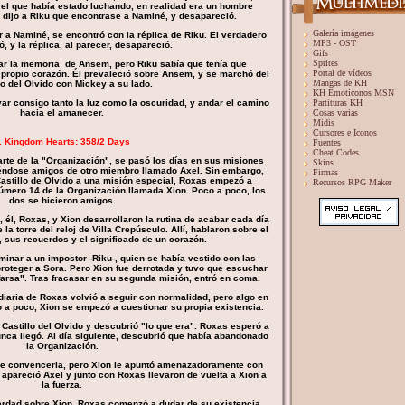
el que había estado luchando, en realidad era un hombre
e dijo a Riku que encontrase a Naminé, y desapareció.
Galería imágenes
r a Naminé, se encontró con la réplica de Riku. El verdadero
MP3 - OST
, y la réplica, al parecer, desapareció.
Gifs
Sprites
ar la memoria de Ansem, pero Riku sabía que tenía que
Portal de vídeos
u propio corazón. Él prevaleció sobre Ansem, y se marchó del
Mangas de KH
lo del Olvido con Mickey a su lado.
KH Emoticonos MSN
evar consigo tanto la luz como la oscuridad, y andar el camino
Partituras KH
hacia el amanecer.
Cosas varias
Midis
Cursores e Iconos
. Kingdom Hearts: 358/2 Days
Fuentes
Cheat Codes
te de la "Organización", se pasó los días en sus misiones
Skins
éndose amigos de otro miembro llamado Axel. Sin embargo,
Firmas
Castillo de Olvido a una misión especial, Roxas empezó a
Recursos RPG Maker
mero 14 de la Organización llamada Xion. Poco a poco, los
dos se hicieron amigos.
 él, Roxas, y Xion desarrollaron la rutina de acabar cada día
a torre del reloj de Villa Crepúsculo. Allí, hablaron sobre el
d, sus recuerdos y el significado de un corazón.
minar a un impostor -Riku-, quien se había vestido con las
roteger a Sora. Pero Xion fue derrotada y tuvo que escuchar
farsa". Tras fracasar en su segunda misión, entró en coma.
diaria de Roxas volvió a seguir con normalidad, pero algo en
a poco, Xion se empezó a cuestionar su propia existencia.
l Castillo del Olvido y descubrió "lo que era". Roxas esperó a
 nunca llegó. Al día siguiente, descubrió que había abandonado
la Organización.
 de convencerla, pero Xion le apuntó amenazadoramente con
 apareció Axel y junto con Roxas llevaron de vuelta a Xion a
la fuerza.
verdad sobre Xion, Roxas comenzó a dudar de su existencia.