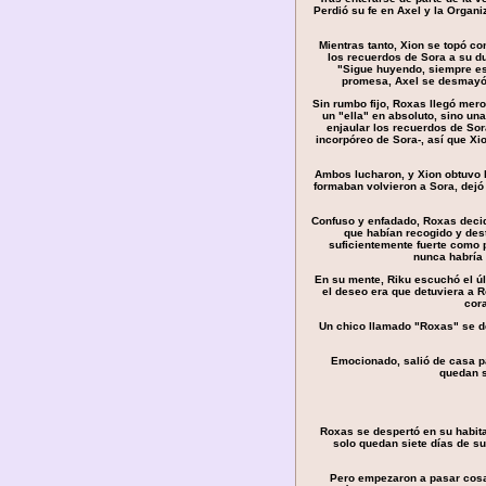
Perdió su fe en Axel y la Organi
Mientras tanto, Xion se topó c
los recuerdos de Sora a su du
"Sigue huyendo, siempre esta
promesa, Axel se desmayó y
Sin rumbo fijo, Roxas llegó merod
un "ella" en absoluto, sino un
enjaular los recuerdos de Sor
incorpóreo de Sora-, así que Xio
Ambos lucharon, y Xion obtuvo l
formaban volvieron a Sora, dejó
Confuso y enfadado, Roxas decid
que habían recogido y dest
suficientemente fuerte como p
nunca habría 
En su mente, Riku escuchó el ú
el deseo era que detuviera a R
cor
Un chico llamado "Roxas" se de
Emocionado, salió de casa pa
quedan s
Roxas se despertó en su habita
solo quedan siete días de s
Pero empezaron a pasar cosa