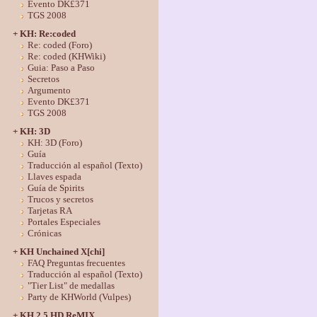
Evento DK£371
TGS 2008
+ KH: Re:coded
Re: coded (Foro)
Re: coded (KHWiki)
Guia: Paso a Paso
Secretos
Argumento
Evento DK£371
TGS 2008
+ KH: 3D
KH: 3D (Foro)
Guía
Traducción al español (Texto)
Llaves espada
Guía de Spirits
Trucos y secretos
Tarjetas RA
Portales Especiales
Crónicas
+ KH Unchained X[chi]
FAQ Preguntas frecuentes
Traducción al español (Texto)
"Tier List" de medallas
Party de KHWorld (Vulpes)
+ KH 2.5 HD ReMIX