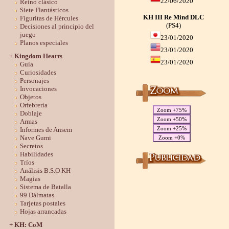
22/06/2020
Reino clásico
Siete Flantásticos
KH III Re Mind DLC
Figuritas de Hércules
(PS4)
Decisiones al principio del
juego
23/01/2020
Planos especiales
23/01/2020
+ Kingdom Hearts
23/01/2020
Guía
Curiosidades
Personajes
Invocaciones
Objetos
Orfebrería
Zoom +75%
Doblaje
Zoom +50%
Armas
Zoom +25%
Informes de Ansem
Nave Gumi
Zoom +0%
Secretos
Habilidades
Tríos
Análisis B.S.O KH
Magias
Sistema de Batalla
99 Dálmatas
Tarjetas postales
Hojas arrancadas
+ KH: CoM