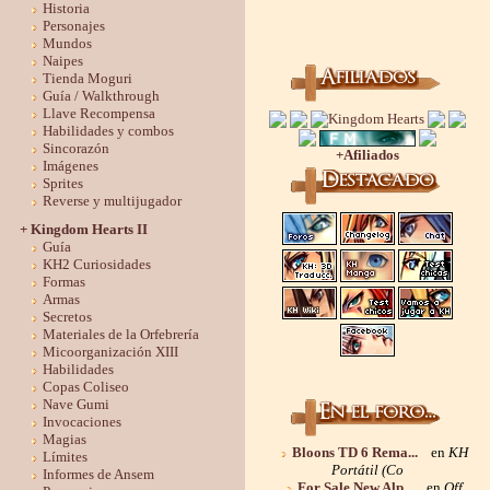
Historia
Personajes
Mundos
Naipes
Tienda Moguri
Guía / Walkthrough
Llave Recompensa
Habilidades y combos
Sincorazón
+Afiliados
Imágenes
Sprites
Reverse y multijugador
+ Kingdom Hearts II
Guía
KH2 Curiosidades
Formas
Armas
Secretos
Materiales de la Orfebrería
Micoorganización XIII
Habilidades
Copas Coliseo
Nave Gumi
Invocaciones
Magias
Bloons TD 6 Rema...
en
KH
Límites
Portátil (Co
Informes de Ansem
For Sale New Alp...
en
Off