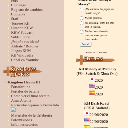
Foro
Chatango
Registro de cambios
Contacta
Staff
Torneos KH
Historia KHW
KHW Podcast
Subtitúlame
¡Propón tus ideas!
Afíliate / Botones
Juegos KHW
KH Wikipedia
Canal en Youtube
KH Melody of Memory
(PS4, Switch & Xbox One)
2020
+ Kingdom Hearts III
Portafortuna
2020
Portales de batalla
2020
Cómo ver el final secreto
Arma Artema
KH Dark Road
Recuerdos lejanos y Prometida
(iOS & Android)
22/06/2020
Materiales de la Orfebrería
Fotomisiones
22/06/2020
Informes secretos