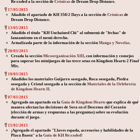
Re:coded a la sección de
Crónicas
de Dream Drop Distance.
17/05/2015
Añadido el apartado de KH 358/2 Days a la sección de
Crónicas
de
Dream Drop Distance.
13/05/2015
Añadido el título "KH Unchained Chi" al submenú de "fechas" de
lanzamiento en el menú derecho.
Actualizada parte de la información de la sección
Manga y Novelas
.
20/03/2015
Creada la sección
Micoorganización XIII
, con información y consejos
para superar los minijuegos de las trece setas en Kingdom Hearts 2 Final
Mix.
19/03/2015
Añadidos los materiales Guijarro sosegado, Roca sosegada, Piedra
sosegada y Cristal sosegado a la sección de
Materiales de la Orfebrería
de Kingdom Hearts II
.
07/03/2015
Agregado un apartado en la
Guía de Kingdom Hearts
que explica de qué
manera afectan las decisiones de Sora en el Descenso del Corazón
(elección de armas y respuestas a las preguntas) sobre su evolución
durante el juego.
15/02/2015
¡Agregado el apartado "Llaves espada, accesorios y habilidades de la
Placa Basen" a la
Guía de KH Re:coded!