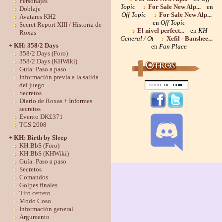
Personajes
Topic
For Sale New Alp...
en
Doblaje
Off Topic
For Sale New Alp...
Avatares KH2
en
Off Topic
Secret Report XIII / Historia de
El nivel perfect...
en
KH
Roxas
General / Ot
Xefil - Banshee...
+ KH: 358/2 Days
en
Fan Place
358/2 Days (Foro)
358/2 Days (KHWiki)
Guía: Paso a paso
Información previa a la salida
del juego
Secretos
Diario de Roxas + Informes
secretos
Evento DK£371
TGS 2008
+ KH: Birth by Sleep
KH:BbS (Foro)
KH:BbS (KHWiki)
Guía: Paso a paso
Secretos
Comandos
Golpes finales
Tiro certero
Modo Coso
Información general
Argumento