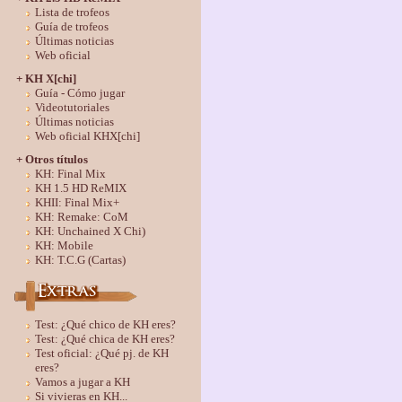
Lista de trofeos
Guía de trofeos
Últimas noticias
Web oficial
+ KH X[chi]
Guía - Cómo jugar
Videotutoriales
Últimas noticias
Web oficial KHX[chi]
+ Otros títulos
KH: Final Mix
KH 1.5 HD ReMIX
KHII: Final Mix+
KH: Remake: CoM
KH: Unchained X Chi)
KH: Mobile
KH: T.C.G (Cartas)
Test: ¿Qué chico de KH eres?
Test: ¿Qué chica de KH eres?
Test oficial: ¿Qué pj. de KH
eres?
Vamos a jugar a KH
Si vivieras en KH...