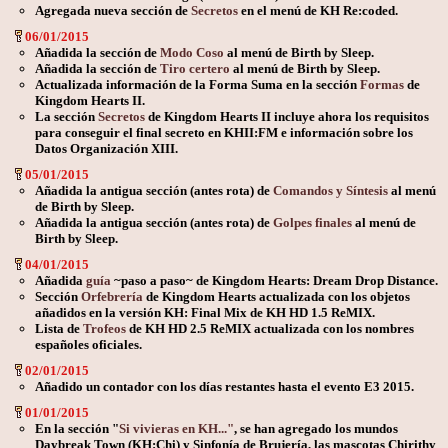
Agregada nueva sección de
Secretos
en el menú de KH Re:coded.
06/01/2015
Añadida la sección de
Modo Coso
al menú de Birth by Sleep.
Añadida la sección de
Tiro certero
al menú de Birth by Sleep.
Actualizada información de la Forma Suma en la sección
Formas
de
Kingdom Hearts II.
La sección
Secretos
de Kingdom Hearts II incluye ahora los requisitos
para conseguir el final secreto en KHII:FM e información sobre los
Datos Organización XIII.
05/01/2015
Añadida la antigua sección (antes rota) de
Comandos y Síntesis
al menú
de Birth by Sleep.
Añadida la antigua sección (antes rota) de
Golpes finales
al menú de
Birth by Sleep.
04/01/2015
Añadida
guía
~paso a paso~ de Kingdom Hearts: Dream Drop Distance.
Sección
Orfebrería
de Kingdom Hearts actualizada con los objetos
añadidos en la versión KH: Final Mix de KH HD 1.5 ReMIX.
Lista de
Trofeos
de KH HD 2.5 ReMIX actualizada con los nombres
españoles oficiales.
02/01/2015
Añadido un contador con los días restantes hasta el evento E3 2015.
01/01/2015
En la sección "
Si vivieras en KH..."
, se han agregado los mundos
Daybreak Town (KH:Chi) y Sinfonía de Brujería, las mascotas Chirithy