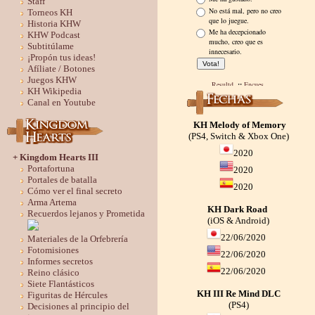
Staff
Torneos KH
Historia KHW
KHW Podcast
Subtitúlame
¡Propón tus ideas!
Afíliate / Botones
Juegos KHW
KH Wikipedia
Canal en Youtube
KH Melody of Memory
(PS4, Switch & Xbox One)
2020
+ Kingdom Hearts III
Portafortuna
2020
Portales de batalla
2020
Cómo ver el final secreto
Arma Artema
KH Dark Road
Recuerdos lejanos y Prometida
(iOS & Android)
22/06/2020
Materiales de la Orfebrería
Fotomisiones
22/06/2020
Informes secretos
22/06/2020
Reino clásico
Siete Flantásticos
KH III Re Mind DLC
Figuritas de Hércules
(PS4)
Decisiones al principio del