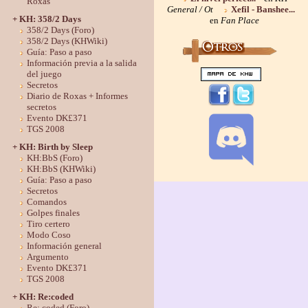
Roxas
General / Ot
Xefil - Banshee...
+ KH: 358/2 Days
en
Fan Place
358/2 Days (Foro)
358/2 Days (KHWiki)
Guía: Paso a paso
Información previa a la salida
del juego
Secretos
Diario de Roxas + Informes
secretos
Evento DK£371
TGS 2008
+ KH: Birth by Sleep
KH:BbS (Foro)
KH:BbS (KHWiki)
Guía: Paso a paso
Secretos
Comandos
Golpes finales
Tiro certero
Modo Coso
Información general
Argumento
Evento DK£371
TGS 2008
+ KH: Re:coded
Re: coded (Foro)