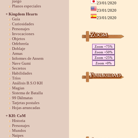
juego
23/01/2020
Planos especiales
23/01/2020
+ Kingdom Hearts
23/01/2020
Guía
Curiosidades
Personajes
Invocaciones
Objetos
Orfebrería
Zoom +75%
Doblaje
Zoom +50%
Armas
Zoom +25%
Informes de Ansem
Nave Gumi
Zoom +0%
Secretos
Habilidades
Tríos
Análisis B.S.O KH
Magias
Sistema de Batalla
99 Dálmatas
Tarjetas postales
Hojas arrancadas
+ KH: CoM
Historia
Personajes
Mundos
Naipes