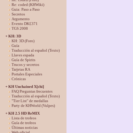
Re: coded (KHWiki)
Guia: Paso a Paso
Secretos
Argumento
Evento DK£371
TGS 2008
+ KH: 3D
KH: 3D (Foro)
Guía
Traducción al español (Texto)
Llaves espada
Guía de Spirits
Trucos y secretos
Tarjetas RA
Portales Especiales
Crónicas
+ KH Unchained X[chi]
FAQ Preguntas frecuentes
Traducción al español (Texto)
"Tier List" de medallas
Party de KHWorld (Vulpes)
+ KH 2.5 HD ReMIX
Lista de trofeos
Guía de trofeos
Últimas noticias
Web oficial