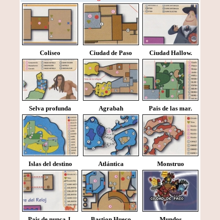
Coliseo
Ciudad de Paso
Ciudad Hallow.
Selva profunda
Agrabah
Pais de las mar.
Islas del destino
Atlántica
Monstruo
Pais de nunca J.
Bastion Hueco
Mundos