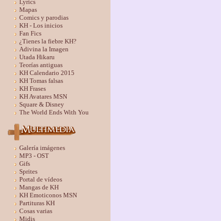
Lyrics
Mapas
Comics y parodias
KH - Los inicios
Fan Fics
¿Tienes la fiebre KH?
Adivina la Imagen
Utada Hikaru
Teorías antiguas
KH Calendario 2015
KH Tomas falsas
KH Frases
KH Avatares MSN
Square & Disney
The World Ends With You
Galería imágenes
MP3 - OST
Gifs
Sprites
Portal de vídeos
Mangas de KH
KH Emoticonos MSN
Partituras KH
Cosas varias
Midis