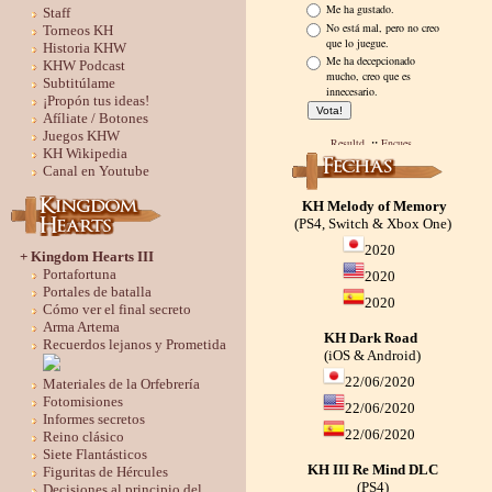
Staff
Torneos KH
Historia KHW
KHW Podcast
Subtitúlame
¡Propón tus ideas!
Afíliate / Botones
Juegos KHW
KH Wikipedia
Canal en Youtube
KH Melody of Memory
(PS4, Switch & Xbox One)
2020
+ Kingdom Hearts III
Portafortuna
2020
Portales de batalla
2020
Cómo ver el final secreto
Arma Artema
KH Dark Road
Recuerdos lejanos y Prometida
(iOS & Android)
22/06/2020
Materiales de la Orfebrería
Fotomisiones
22/06/2020
Informes secretos
22/06/2020
Reino clásico
Siete Flantásticos
KH III Re Mind DLC
Figuritas de Hércules
(PS4)
Decisiones al principio del