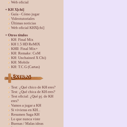
Web oficial
+ KH X[chi]
Guía - Cómo jugar
Videotutoriales
Últimas noticias
Web oficial KHX[chi]
+ Otros títulos
KH: Final Mix
KH 1.5 HD ReMIX
KHII: Final Mix+
KH: Remake: CoM
KH: Unchained X Chi)
KH: Mobile
KH: T.C.G (Cartas)
Test: ¿Qué chico de KH eres?
Test: ¿Qué chica de KH eres?
Test oficial: ¿Qué pj. de KH
eres?
Vamos a jugar a KH
Si vivieras en KH...
Resumen Saga KH
Lo que nunca viste
Buenas / Malas ideas