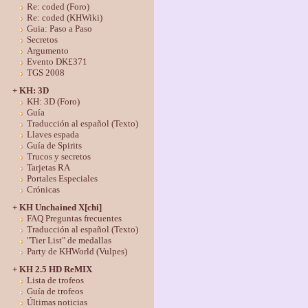
Re: coded (Foro)
Re: coded (KHWiki)
Guia: Paso a Paso
Secretos
Argumento
Evento DK£371
TGS 2008
+ KH: 3D
KH: 3D (Foro)
Guía
Traducción al español (Texto)
Llaves espada
Guía de Spirits
Trucos y secretos
Tarjetas RA
Portales Especiales
Crónicas
+ KH Unchained X[chi]
FAQ Preguntas frecuentes
Traducción al español (Texto)
"Tier List" de medallas
Party de KHWorld (Vulpes)
+ KH 2.5 HD ReMIX
Lista de trofeos
Guía de trofeos
Últimas noticias