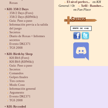
El nivel perfect...
en
KH
Roxas
General / Ot
Xefil - Banshee...
+ KH: 358/2 Days
en
Fan Place
358/2 Days (Foro)
358/2 Days (KHWiki)
Guía: Paso a paso
Información previa a la salida
del juego
Secretos
Diario de Roxas + Informes
secretos
Evento DK£371
TGS 2008
+ KH: Birth by Sleep
KH:BbS (Foro)
KH:BbS (KHWiki)
Guía: Paso a paso
Secretos
Comandos
Golpes finales
Tiro certero
Modo Coso
Información general
Argumento
Evento DK£371
TGS 2008
+ KH: Re:coded