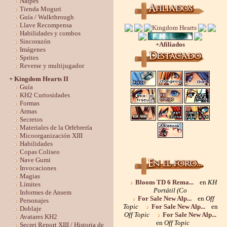
Naipes
Tienda Moguri
Guía / Walkthrough
Llave Recompensa
Habilidades y combos
Sincorazón
+Afiliados
Imágenes
Sprites
Reverse y multijugador
+ Kingdom Hearts II
Guía
KH2 Curiosidades
Formas
Armas
Secretos
Materiales de la Orfebrería
Micoorganización XIII
Habilidades
Copas Coliseo
Nave Gumi
Invocaciones
Magias
Bloons TD 6 Rema...
en
KH
Límites
Portátil (Co
Informes de Ansem
For Sale New Alp...
en
Off
Personajes
Topic
For Sale New Alp...
en
Doblaje
Off Topic
For Sale New Alp...
Avatares KH2
en
Off Topic
Secret Report XIII / Historia de