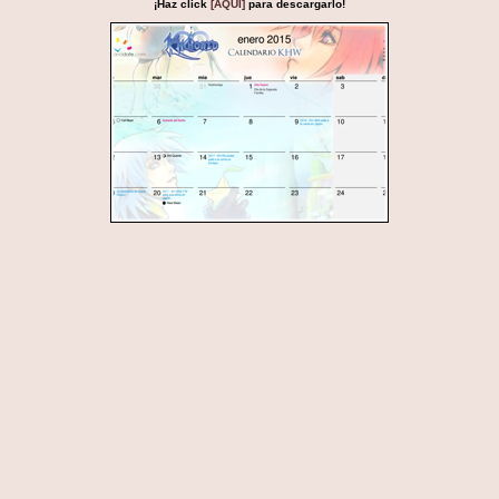
¡Haz click
[AQUÍ]
para descargarlo!