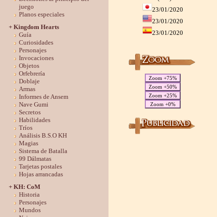
juego
23/01/2020
Planos especiales
23/01/2020
+ Kingdom Hearts
23/01/2020
Guía
Curiosidades
Personajes
Invocaciones
Objetos
Orfebrería
Zoom +75%
Doblaje
Zoom +50%
Armas
Zoom +25%
Informes de Ansem
Nave Gumi
Zoom +0%
Secretos
Habilidades
Tríos
Análisis B.S.O KH
Magias
Sistema de Batalla
99 Dálmatas
Tarjetas postales
Hojas arrancadas
+ KH: CoM
Historia
Personajes
Mundos