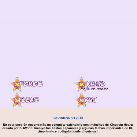
Calendario KH 2015
En esta sección encontrarás un completo calendario con imágenes de Kingdom Hearts
creado por KHWorld. Incluye las fiestas españolas y algunas fechas importantes de KH,
¡imprímelo y cuélgalo donde tú quieras!: