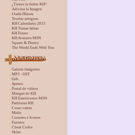
¿Tienes la fiebre KH?
Adivina la Imagen
Utada Hikaru
Teorías antiguas
KH Calendario 2015
KH Tomas falsas
KH Frases
KH Avatares MSN
Square & Disney
The World Ends With You
Galería imágenes
MP3 - OST
Gifs
Sprites
Portal de vídeos
Mangas de KH
KH Emoticonos MSN
Partituras KH
Cosas varias
Midis
Cursores e Iconos
Fuentes
Cheat Codes
Skins