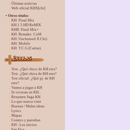
Últimas noticias
Web oficial KHX[chi]
+ Otros títulos
KH: Final Mix
KH 1.5 HD ReMIX
KHII: Final Mix+
KH: Remake: CoM
KH: Unchained X Chi)
KH: Mobile
KH: T.C.G (Cartas)
Test: ¿Qué chico de KH eres?
Test: ¿Qué chica de KH eres?
Test oficial: ¿Qué pj. de KH
eres?
Vamos a jugar a KH
Si vivieras en KH...
Resumen Saga KH
Lo que nunca viste
Buenas / Malas ideas
Lyrics
Mapas
Comics y parodias
KH - Los inicios
Fan Fics