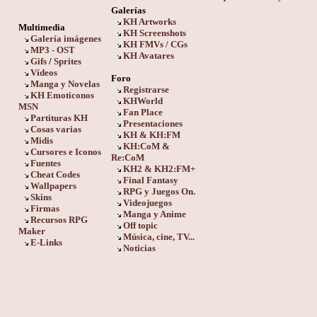
Galerías
KH Artworks
Multimedia
KH Screenshots
Galería imágenes
KH FMVs / CGs
MP3 - OST
KH Avatares
Gifs
/
Sprites
Vídeos
Foro
Manga y Novelas
Registrarse
KH Emoticonos
KHWorld
MSN
Fan Place
Partituras KH
Presentaciones
Cosas varias
KH & KH:FM
Midis
KH:CoM &
Cursores e Iconos
Re:CoM
Fuentes
KH2 & KH2:FM+
Cheat Codes
Final Fantasy
Wallpapers
RPG y Juegos On.
Skins
Videojuegos
Firmas
Manga y Anime
Recursos RPG
Off topic
Maker
Música, cine, TV...
E-Links
Noticias