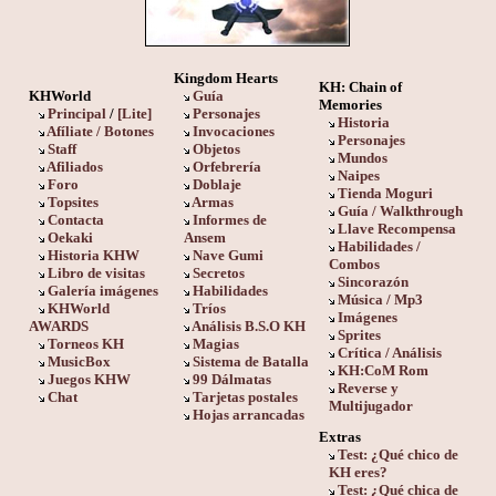
Kingdom Hearts
KH: Chain of
KHWorld
Guía
Memories
Principal
/
[Lite]
Personajes
Historia
Afíliate / Botones
Invocaciones
Personajes
Staff
Objetos
Mundos
Afiliados
Orfebrería
Naipes
Foro
Doblaje
Tienda Moguri
Topsites
Armas
Guía / Walkthrough
Contacta
Informes de
Llave Recompensa
Oekaki
Ansem
Habilidades /
Historia KHW
Nave Gumi
Combos
Libro de visitas
Secretos
Sincorazón
Galería imágenes
Habilidades
Música / Mp3
KHWorld
Tríos
Imágenes
AWARDS
Análisis B.S.O KH
Sprites
Torneos KH
Magias
Crítica / Análisis
MusicBox
Sistema de Batalla
KH:CoM Rom
Juegos KHW
99 Dálmatas
Reverse y
Chat
Tarjetas postales
Multijugador
Hojas arrancadas
Extras
Test: ¿Qué chico de
KH eres?
Test: ¿Qué chica de