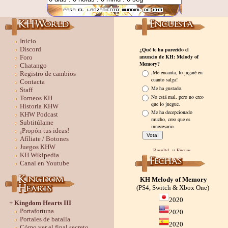
Inicio
Discord
Foro
Chatango
Registro de cambios
Contacta
Staff
Torneos KH
Historia KHW
KHW Podcast
Subtitúlame
¡Propón tus ideas!
Afíliate / Botones
Juegos KHW
KH Wikipedia
Canal en Youtube
KH Melody of Memory
(PS4, Switch & Xbox One)
2020
+ Kingdom Hearts III
Portafortuna
2020
Portales de batalla
2020
Cómo ver el final secreto