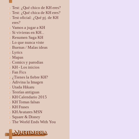
Test: ¿Qué chico de KH eres?
Test: ¿Qué chica de KH eres?
Test oficial: ¿Qué pj. de KH
eres?
Vamos a jugar a KH
Si vivieras en KH...
Resumen Saga KH
Lo que nunca viste
Buenas / Malas ideas
Lyrics
Mapas
Comics y parodias
KH - Los inicios
Fan Fics
¿Tienes la fiebre KH?
Adivina la Imagen
Utada Hikaru
Teorías antiguas
KH Calendario 2015
KH Tomas falsas
KH Frases
KH Avatares MSN
Square & Disney
The World Ends With You