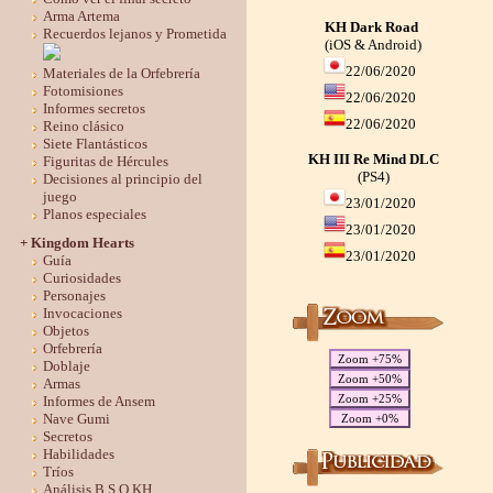
Arma Artema
KH Dark Road
Recuerdos lejanos y Prometida
(iOS & Android)
22/06/2020
Materiales de la Orfebrería
Fotomisiones
22/06/2020
Informes secretos
22/06/2020
Reino clásico
Siete Flantásticos
KH III Re Mind DLC
Figuritas de Hércules
(PS4)
Decisiones al principio del
juego
23/01/2020
Planos especiales
23/01/2020
+ Kingdom Hearts
23/01/2020
Guía
Curiosidades
Personajes
Invocaciones
Objetos
Orfebrería
Zoom +75%
Doblaje
Zoom +50%
Armas
Zoom +25%
Informes de Ansem
Nave Gumi
Zoom +0%
Secretos
Habilidades
Tríos
Análisis B.S.O KH