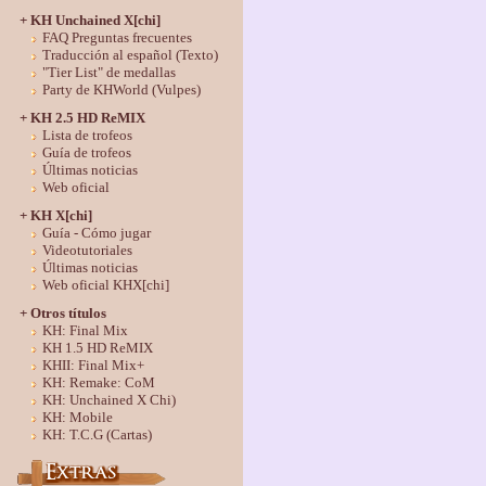
+ KH Unchained X[chi]
FAQ Preguntas frecuentes
Traducción al español (Texto)
"Tier List" de medallas
Party de KHWorld (Vulpes)
+ KH 2.5 HD ReMIX
Lista de trofeos
Guía de trofeos
Últimas noticias
Web oficial
+ KH X[chi]
Guía - Cómo jugar
Videotutoriales
Últimas noticias
Web oficial KHX[chi]
+ Otros títulos
KH: Final Mix
KH 1.5 HD ReMIX
KHII: Final Mix+
KH: Remake: CoM
KH: Unchained X Chi)
KH: Mobile
KH: T.C.G (Cartas)