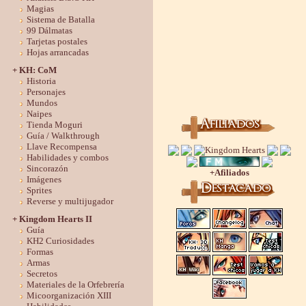
Magias
Sistema de Batalla
99 Dálmatas
Tarjetas postales
Hojas arrancadas
+ KH: CoM
Historia
Personajes
Mundos
Naipes
Tienda Moguri
Guía / Walkthrough
Llave Recompensa
Habilidades y combos
Sincorazón
+Afiliados
Imágenes
Sprites
Reverse y multijugador
+ Kingdom Hearts II
Guía
KH2 Curiosidades
Formas
Armas
Secretos
Materiales de la Orfebrería
Micoorganización XIII