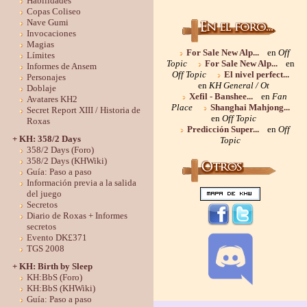
Habilidades
Copas Coliseo
Nave Gumi
Invocaciones
Magias
For Sale New Alp...
en
Off
Límites
Topic
For Sale New Alp...
en
Informes de Ansem
Off Topic
El nivel perfect...
Personajes
en
KH General / Ot
Doblaje
Xefil - Banshee...
en
Fan
Avatares KH2
Place
Shanghai Mahjong...
Secret Report XIII / Historia de
en
Off Topic
Roxas
Predicción Super...
en
Off
+ KH: 358/2 Days
Topic
358/2 Days (Foro)
358/2 Days (KHWiki)
Guía: Paso a paso
Información previa a la salida
del juego
Secretos
Diario de Roxas + Informes
secretos
Evento DK£371
TGS 2008
+ KH: Birth by Sleep
KH:BbS (Foro)
KH:BbS (KHWiki)
Guía: Paso a paso