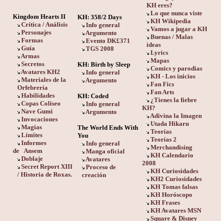
KH eres?
Lo que nunca viste
Kingdom Hearts II
KH: 358/2 Days
KH Wikipedia
Crítica / Análisis
Info general
Vamos a jugar a KH
Personajes
Argumento
Buenas / Malas
Formas
Evento DK£371
ideas
Guía
TGS 2008
Lyrics
Armas
Mapas
Secretos
KH: Birth by Sleep
Comics y parodias
Avatares KH2
Info general
KH - Los inicios
Materiales de la
Argumento
Fan Fics
Orfebrería
Fan Arts
Habilidades
KH: Coded
¿Tienes la fiebre
Copas Coliseo
Info general
KH?
Nave Gumi
Argumento
Adivina la Imagen
Invocaciones
Utada Hikaru
Magias
The World Ends With
Teorías
Límites
You
Teorías 2
Informes
Info general
Merchandising
de
Ansem
Manga oficial
KH Calendario
Doblaje
Avatares
2008
Secret Report XIII
Proceso de
KH Curiosidades
/ Historia de Roxas.
creación
KH2 Curiosidades
KH Tomas falsas
KH Horóscopo
KH Frases
KH Avatares MSN
Square & Disney