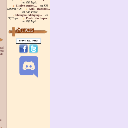
en
Off Topic
El nivel perfect...
en
KH
General / Ot
Xefil - Banshee...
en
Fan Place
Shanghai Mahjong...
en
Off Topic
Predicción Super...
en
Off Topic
res?
res?
 KH
ou