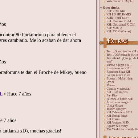
Web oficial KHX[chi]
+ Otros títulos
KH: Final Mix
KH 1.5 HD ReMIX
KHII: Final Mix+
KH: Remake: CoM
KH: Unchained X Chi)
KH: Mobile
KH: T.C.G (Cartas)
Test: ¿Qué chico de KH e
Test: ¿Qué chica de KH e
Test oficial: ¿Qué pj. de
eres?
Vamos a jugar a KH
Si vivieras en KH...
Resumen Saga KH
Lo que nunca viste
Buenas / Malas ideas
Lyrics
Mapas
Comics y parodias
KH - Los inicios
Fan Fics
¿Tienes la fiebre KH?
Adivina la Imagen
Utada Hikaru
Teorías antiguas
KH Calendario 2015
KH Tomas falsas
KH Frases
KH Avatares MSN
Square & Disney
The World Ends With Y