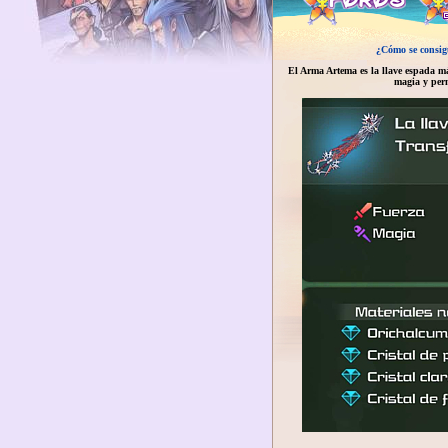
¿Cómo se consi
El Arma Artema es la llave espada m
magia y perm