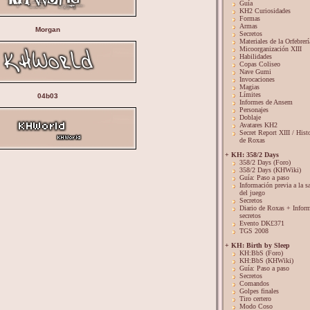
Guía
KH2 Curiosidades
Formas
Armas
Morgan
Secretos
Materiales de la Orfebrerí
Micoorganización XIII
Habilidades
Copas Coliseo
Nave Gumi
Invocaciones
Magias
Límites
04b03
Informes de Ansem
Personajes
Doblaje
Avatares KH2
Secret Report XIII / Hist
de Roxas
+ KH: 358/2 Days
358/2 Days (Foro)
358/2 Days (KHWiki)
Guía: Paso a paso
Información previa a la s
del juego
Secretos
Diario de Roxas + Infor
secretos
Evento DK£371
TGS 2008
+ KH: Birth by Sleep
KH:BbS (Foro)
KH:BbS (KHWiki)
Guía: Paso a paso
Secretos
Comandos
Golpes finales
Tiro certero
Modo Coso