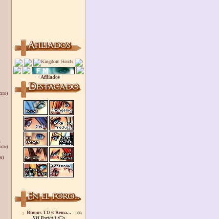
+Afiliados
xto)
s
xto)
s)
Bloons TD 6 Rema...
en
KH Portátil (Co