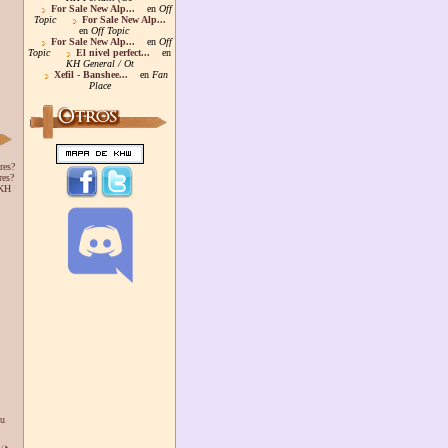
For Sale New Alp...
en
Off
Topic
For Sale New Alp...
en
Off Topic
For Sale New Alp...
en
Off
Topic
El nivel perfect...
en
KH General / Ot
Xefil - Banshee...
en
Fan
Place
res?
res?
 KH
ou