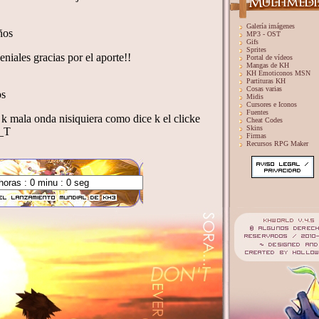
Galería imágenes
MP3 - OST
Gifs
Sprites
Portal de vídeos
Mangas de KH
KH Emoticonos MSN
Partituras KH
Cosas varias
Midis
Cursores e Iconos
Fuentes
Cheat Codes
Skins
Firmas
Recursos RPG Maker