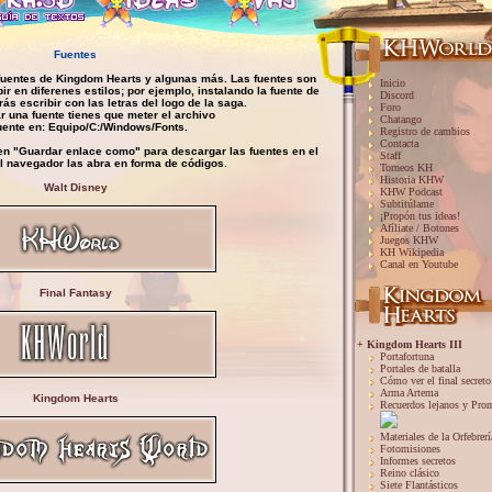
Fuentes
fuentes de Kingdom Hearts y algunas más. Las fuentes son
Inicio
ir en diferenes estilos; por ejemplo, instalando la fuente de
Discord
ás escribir con las letras del logo de la saga.
Foro
ar una fuente tienes que meter el archivo
Chatango
fuente en: Equipo/C:/Windows/Fonts.
Registro de cambios
Contacta
en "Guardar enlace como" para descargar las fuentes en el
Staff
l navegador las abra en forma de códigos.
Torneos KH
Historia KHW
Walt Disney
KHW Podcast
Subtitúlame
¡Propón tus ideas!
Afíliate / Botones
Juegos KHW
KH Wikipedia
Canal en Youtube
Final Fantasy
+ Kingdom Hearts III
Portafortuna
Portales de batalla
Cómo ver el final secreto
Arma Artema
Kingdom Hearts
Recuerdos lejanos y Pro
Materiales de la Orfebrerí
Fotomisiones
Informes secretos
Reino clásico
Siete Flantásticos