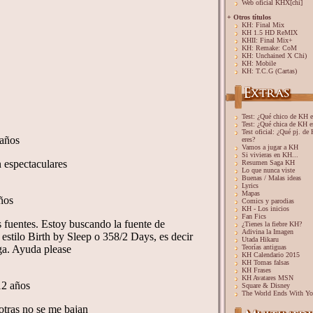
Web oficial KHX[chi]
+ Otros títulos
KH: Final Mix
KH 1.5 HD ReMIX
KHII: Final Mix+
KH: Remake: CoM
KH: Unchained X Chi)
KH: Mobile
KH: T.C.G (Cartas)
Test: ¿Qué chico de KH e
Test: ¿Qué chica de KH e
Test oficial: ¿Qué pj. de
eres?
Vamos a jugar a KH
Si vivieras en KH...
Resumen Saga KH
Lo que nunca viste
Buenas / Malas ideas
Lyrics
Mapas
Comics y parodias
KH - Los inicios
Fan Fics
¿Tienes la fiebre KH?
Adivina la Imagen
Utada Hikaru
Teorías antiguas
KH Calendario 2015
KH Tomas falsas
KH Frases
KH Avatares MSN
Square & Disney
The World Ends With Y