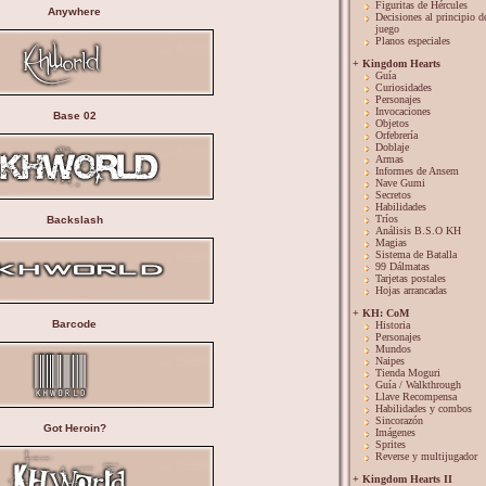
Figuritas de Hércules
Anywhere
Decisiones al principio d
juego
Planos especiales
+ Kingdom Hearts
Guía
Curiosidades
Personajes
Invocaciones
Base 02
Objetos
Orfebrería
Doblaje
Armas
Informes de Ansem
Nave Gumi
Secretos
Habilidades
Tríos
Backslash
Análisis B.S.O KH
Magias
Sistema de Batalla
99 Dálmatas
Tarjetas postales
Hojas arrancadas
+ KH: CoM
Barcode
Historia
Personajes
Mundos
Naipes
Tienda Moguri
Guía / Walkthrough
Llave Recompensa
Habilidades y combos
Sincorazón
Got Heroin?
Imágenes
Sprites
Reverse y multijugador
+ Kingdom Hearts II