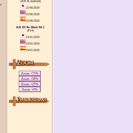
(iOS & Android)
el
22/06/2020
22/06/2020
22/06/2020
KH III Re Mind DLC
(PS4)
23/01/2020
23/01/2020
23/01/2020
Zoom +75%
Zoom +50%
Zoom +25%
Zoom +0%