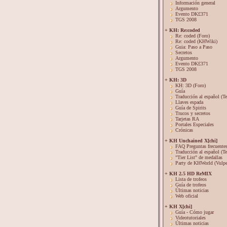
Información general
Argumento
Evento DK£371
TGS 2008
+ KH: Re:coded
Re: coded (Foro)
Re: coded (KHWiki)
Guia: Paso a Paso
Secretos
Argumento
Evento DK£371
TGS 2008
+ KH: 3D
KH: 3D (Foro)
Guía
Traducción al español (Te
Llaves espada
Guía de Spirits
Trucos y secretos
Tarjetas RA
Portales Especiales
Crónicas
+ KH Unchained X[chi]
FAQ Preguntas frecuente
Traducción al español (Te
"Tier List" de medallas
Party de KHWorld (Vulpe
+ KH 2.5 HD ReMIX
Lista de trofeos
Guía de trofeos
Últimas noticias
Web oficial
+ KH X[chi]
Guía - Cómo jugar
Videotutoriales
Últimas noticias