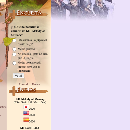
KH Melody of Memory
(PS4, Switch & Xbox One)
metida
2020
2020
a
2020
KH Dark Road