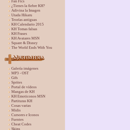
Fan Fics
¿Tienes la fiebre KH?
Adivina la Imagen
Utada Hikaru
Teorías antiguas
KH Calendario 2015
KH Tomas falsas
KH Frases
KH Avatares MSN
Square & Disney
The World Ends With You
Galería imágenes
MP3 - OST
Gifs
Sprites
Portal de vídeos
Mangas de KH
KH Emoticonos MSN
Partituras KH
Cosas varias
Midis
Cursores e Iconos
Fuentes
Cheat Codes
Skins