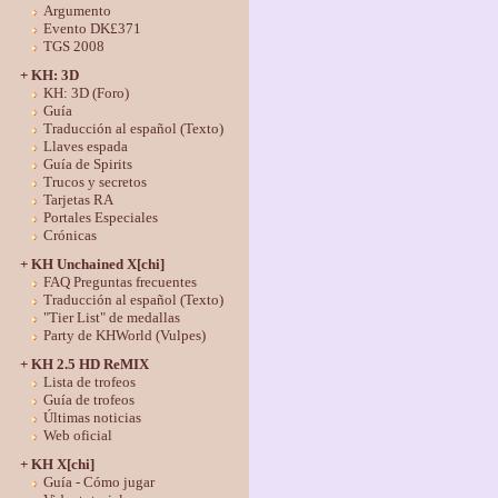
Argumento
Evento DK£371
TGS 2008
+ KH: 3D
KH: 3D (Foro)
Guía
Traducción al español (Texto)
Llaves espada
Guía de Spirits
Trucos y secretos
Tarjetas RA
Portales Especiales
Crónicas
+ KH Unchained X[chi]
FAQ Preguntas frecuentes
Traducción al español (Texto)
"Tier List" de medallas
Party de KHWorld (Vulpes)
+ KH 2.5 HD ReMIX
Lista de trofeos
Guía de trofeos
Últimas noticias
Web oficial
+ KH X[chi]
Guía - Cómo jugar