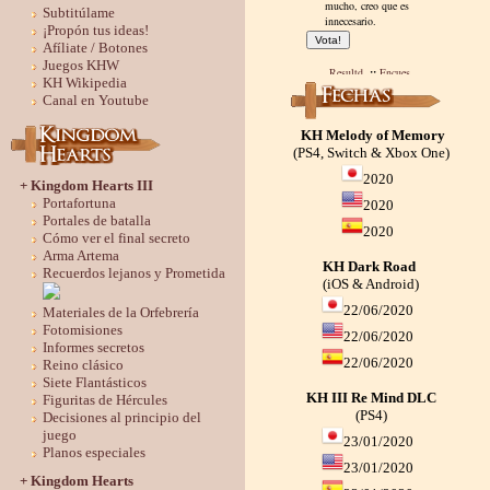
Subtitúlame
¡Propón tus ideas!
Afíliate / Botones
Juegos KHW
KH Wikipedia
Canal en Youtube
KH Melody of Memory
(PS4, Switch & Xbox One)
2020
+ Kingdom Hearts III
Portafortuna
2020
Portales de batalla
2020
Cómo ver el final secreto
Arma Artema
KH Dark Road
Recuerdos lejanos y Prometida
(iOS & Android)
22/06/2020
Materiales de la Orfebrería
Fotomisiones
22/06/2020
Informes secretos
22/06/2020
Reino clásico
Siete Flantásticos
KH III Re Mind DLC
Figuritas de Hércules
(PS4)
Decisiones al principio del
juego
23/01/2020
Planos especiales
23/01/2020
+ Kingdom Hearts