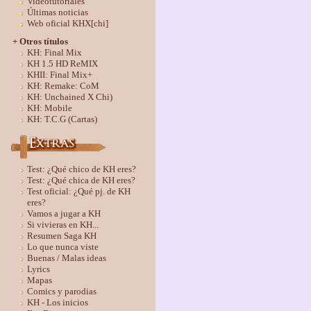
Videotutoriales
Últimas noticias
Web oficial KHX[chi]
+ Otros títulos
KH: Final Mix
KH 1.5 HD ReMIX
KHII: Final Mix+
KH: Remake: CoM
KH: Unchained X Chi)
KH: Mobile
KH: T.C.G (Cartas)
Test: ¿Qué chico de KH eres?
Test: ¿Qué chica de KH eres?
Test oficial: ¿Qué pj. de KH
eres?
Vamos a jugar a KH
Si vivieras en KH...
Resumen Saga KH
Lo que nunca viste
Buenas / Malas ideas
Lyrics
Mapas
Comics y parodias
KH - Los inicios