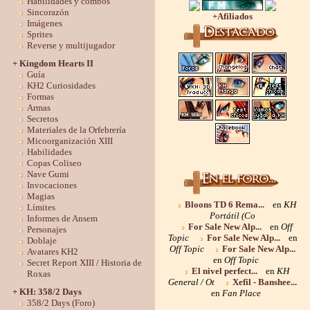
Habilidades y combos
Sincorazón
+Afiliados
Imágenes
Sprites
Reverse y multijugador
+ Kingdom Hearts II
Guía
KH2 Curiosidades
Formas
Armas
Secretos
Materiales de la Orfebrería
Micoorganización XIII
Habilidades
Copas Coliseo
Nave Gumi
Invocaciones
Magias
Bloons TD 6 Rema...
en
KH
Límites
Portátil (Co
Informes de Ansem
For Sale New Alp...
en
Off
Personajes
Topic
For Sale New Alp...
en
Doblaje
Off Topic
For Sale New Alp...
Avatares KH2
en
Off Topic
Secret Report XIII / Historia de
El nivel perfect...
en
KH
Roxas
General / Ot
Xefil - Banshee...
+ KH: 358/2 Days
en
Fan Place
358/2 Days (Foro)