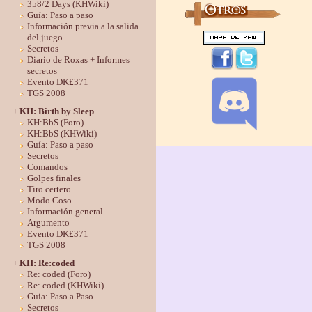
358/2 Days (KHWiki)
Guía: Paso a paso
Información previa a la salida
del juego
Secretos
Diario de Roxas + Informes
secretos
Evento DK£371
TGS 2008
+ KH: Birth by Sleep
KH:BbS (Foro)
KH:BbS (KHWiki)
Guía: Paso a paso
Secretos
Comandos
Golpes finales
Tiro certero
Modo Coso
Información general
Argumento
Evento DK£371
TGS 2008
+ KH: Re:coded
Re: coded (Foro)
Re: coded (KHWiki)
Guia: Paso a Paso
Secretos