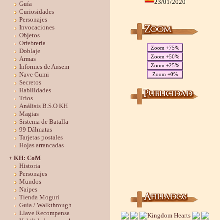
23/01/2020
Guía
Curiosidades
Personajes
Invocaciones
Objetos
Orfebrería
Zoom +75%
Doblaje
Zoom +50%
Armas
Zoom +25%
Informes de Ansem
Nave Gumi
Zoom +0%
Secretos
Habilidades
Tríos
Análisis B.S.O KH
Magias
Sistema de Batalla
99 Dálmatas
Tarjetas postales
Hojas arrancadas
+ KH: CoM
Historia
Personajes
Mundos
Naipes
Tienda Moguri
Guía / Walkthrough
Llave Recompensa