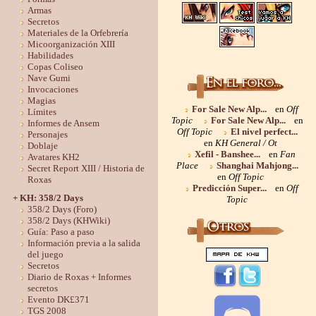
Armas
Secretos
Materiales de la Orfebrería
Micoorganización XIII
Habilidades
Copas Coliseo
Nave Gumi
Invocaciones
Magias
For Sale New Alp...
en
Off
Límites
Topic
For Sale New Alp...
en
Informes de Ansem
Off Topic
El nivel perfect...
Personajes
en
KH General / Ot
Doblaje
Xefil - Banshee...
en
Fan
Avatares KH2
Place
Shanghai Mahjong...
Secret Report XIII / Historia de
en
Off Topic
Roxas
Predicción Super...
en
Off
+ KH: 358/2 Days
Topic
358/2 Days (Foro)
358/2 Days (KHWiki)
Guía: Paso a paso
Información previa a la salida
del juego
Secretos
Diario de Roxas + Informes
secretos
Evento DK£371
TGS 2008