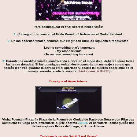
Para desbloquear el final secreto necesitarás:
1.
Conseguir 5 trofeos en el Modo Proud o 7 trofeos en el Modo Standard.
2.
En las escenas finales, tendrás que elegir con Riku las siguientes respuestas:
- Losing something that's important
- My close friends
- To recover something important
3.
Durante los créditos finales, controlando a Sora en el modo dive, deberás tocar todas
las letras doradas. Si las consigues todas, desbloquearás un mensaje secreto que
podrás leer tras guardar la partida en el apartado Glosario (si quieres saber cuál es el
mensaje secreto, visita la sección
Traducción de KH:3D
).
Consigue el Arma Artema
Visita Fountain Plaza (la Plaza de la Fuente) de Ciudad de Paso con Sora o con Riku tras
completar el juego para enfrentarte al jefe secreto
Julius
. Al derrotarte, conseguirás una
de las mejores llaves del juego, el Arma Artema.
Consigue la receta Spirit "Lord Kyroo"