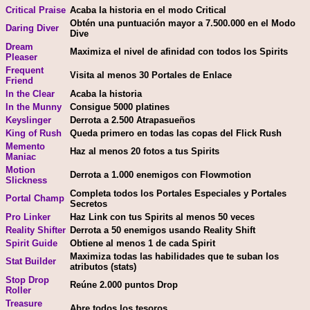
Critical Praise
Acaba la historia en el modo Critical
Obtén una puntuación mayor a 7.500.000 en el Modo
Daring Diver
Dive
Dream
Maximiza el nivel de afinidad con todos los Spirits
Pleaser
Frequent
Visita al menos 30 Portales de Enlace
Friend
In the Clear
Acaba la historia
In the Munny
Consigue 5000 platines
Keyslinger
Derrota a 2.500 Atrapasueños
King of Rush
Queda primero en todas las copas del Flick Rush
Memento
Haz al menos 20 fotos a tus Spirits
Maniac
Motion
Derrota a 1.000 enemigos con Flowmotion
Slickness
Completa todos los Portales Especiales y Portales
Portal Champ
Secretos
Pro Linker
Haz Link con tus Spirits al menos 50 veces
Reality Shifter
Derrota a 50 enemigos usando Reality Shift
Spirit Guide
Obtiene al menos 1 de cada Spirit
Maximiza todas las habilidades que te suban los
Stat Builder
atributos (stats)
Stop Drop
Reúne 2.000 puntos Drop
Roller
Treasure
Abre todos los tesoros