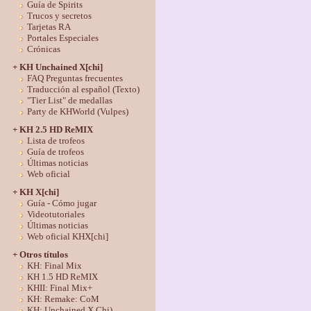
Guía de Spirits
Trucos y secretos
Tarjetas RA
Portales Especiales
Crónicas
+ KH Unchained X[chi]
FAQ Preguntas frecuentes
Traducción al español (Texto)
"Tier List" de medallas
Party de KHWorld (Vulpes)
+ KH 2.5 HD ReMIX
Lista de trofeos
Guía de trofeos
Últimas noticias
Web oficial
+ KH X[chi]
Guía - Cómo jugar
Videotutoriales
Últimas noticias
Web oficial KHX[chi]
+ Otros títulos
KH: Final Mix
KH 1.5 HD ReMIX
KHII: Final Mix+
KH: Remake: CoM
KH: Unchained X Chi)