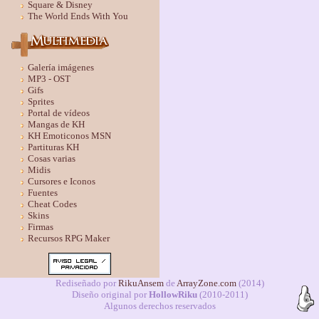
Square & Disney
The World Ends With You
Galería imágenes
MP3 - OST
Gifs
Sprites
Portal de vídeos
Mangas de KH
KH Emoticonos MSN
Partituras KH
Cosas varias
Midis
Cursores e Iconos
Fuentes
Cheat Codes
Skins
Firmas
Recursos RPG Maker
Rediseñado por
RikuAnsem
de
ArrayZone.com
(2014)
Diseño original por
HollowRiku
(2010-2011)
Algunos derechos reservados