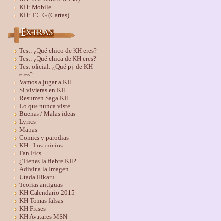
KH: Mobile
KH: T.C.G (Cartas)
Test: ¿Qué chico de KH eres?
Test: ¿Qué chica de KH eres?
Test oficial: ¿Qué pj. de KH
eres?
Vamos a jugar a KH
Si vivieras en KH...
Resumen Saga KH
Lo que nunca viste
Buenas / Malas ideas
Lyrics
Mapas
Comics y parodias
KH - Los inicios
Fan Fics
¿Tienes la fiebre KH?
Adivina la Imagen
Utada Hikaru
Teorías antiguas
KH Calendario 2015
KH Tomas falsas
KH Frases
KH Avatares MSN