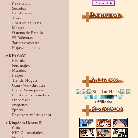
Nave Gumi
Zoom +0%
Secretos
Habilidades
Tríos
Análisis B.S.O KH
Magias
Sistema de Batalla
99 Dálmatas
Tarjetas postales
Hojas arrancadas
+ KH: CoM
Historia
Personajes
Mundos
Naipes
Tienda Moguri
Guía / Walkthrough
Llave Recompensa
Habilidades y combos
Sincorazón
+Afiliados
Imágenes
Sprites
Reverse y multijugador
+ Kingdom Hearts II
Guía
KH2 Curiosidades
Formas