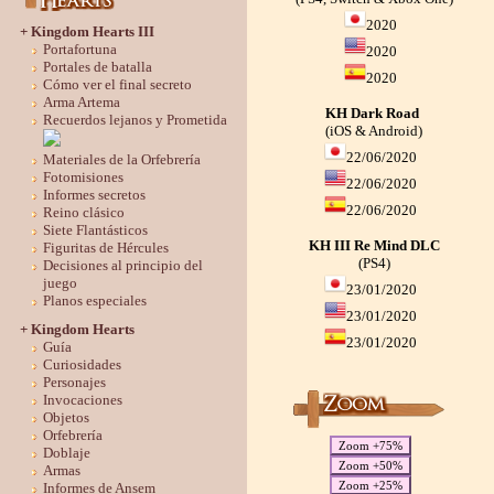
2020
+ Kingdom Hearts III
Portafortuna
2020
Portales de batalla
2020
Cómo ver el final secreto
Arma Artema
KH Dark Road
Recuerdos lejanos y Prometida
(iOS & Android)
22/06/2020
Materiales de la Orfebrería
Fotomisiones
22/06/2020
Informes secretos
22/06/2020
Reino clásico
Siete Flantásticos
KH III Re Mind DLC
Figuritas de Hércules
(PS4)
Decisiones al principio del
juego
23/01/2020
Planos especiales
23/01/2020
+ Kingdom Hearts
23/01/2020
Guía
Curiosidades
Personajes
Invocaciones
Objetos
Orfebrería
Zoom +75%
Doblaje
Zoom +50%
Armas
Zoom +25%
Informes de Ansem