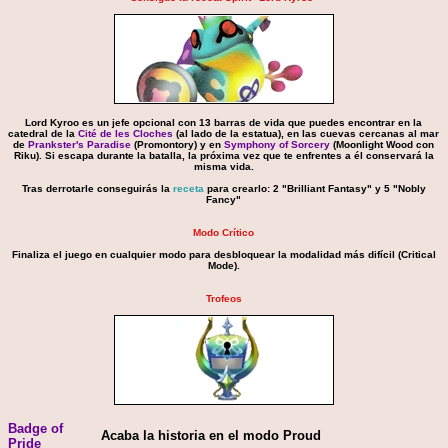
Lord Kyroo es un jefe opcional con 13 barras de vida que puedes encontrar en la
catedral de la
Cité de les Cloches
(al lado de la estatua), en las cuevas cercanas al mar
de
Prankster's Paradise
(Promontory) y en
Symphony of Sorcery
(Moonlight Wood con
Riku). Si escapa durante la batalla, la próxima vez que te enfrentes a él conservará la
misma vida.
Tras derrotarle conseguirás la
receta
para crearlo: 2 "Brilliant Fantasy" y 5 "Nobly
Fancy"
Modo Crítico
Finaliza el juego en cualquier modo para desbloquear la modalidad más difícil (Critical
Mode).
Trofeos
Badge of
Acaba la historia en el modo Proud
Pride