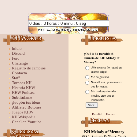
Inicio
Discord
Foro
Chatango
Registro de cambios
Contacta
Staff
Torneos KH
Historia KHW
KHW Podcast
Subtitúlame
¡Propón tus ideas!
Afíliate / Botones
Juegos KHW
KH Wikipedia
Canal en Youtube
KH Melody of Memory
(PS4, Switch & Xbox One)